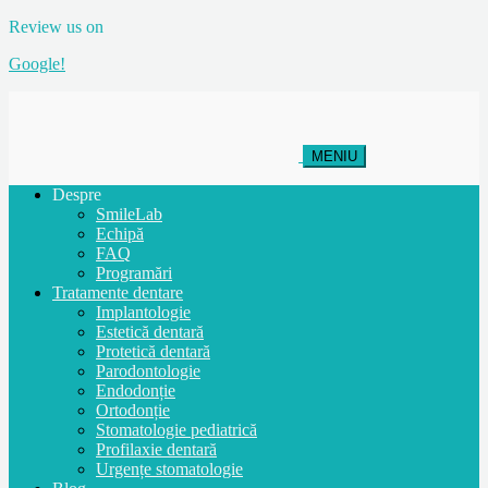
Review us on
Google!
MENIU
Despre
SmileLab
Echipă
FAQ
Programări
Tratamente dentare
Implantologie
Estetică dentară
Protetică dentară
Parodontologie
Endodonție
Ortodonție
Stomatologie pediatrică
Profilaxie dentară
Urgențe stomatologie