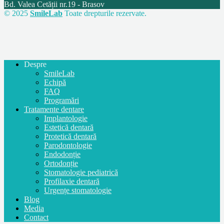
Bd. Valea Cetății nr.19 - Brasov
© 2025
SmileLab
Toate drepturile rezervate.
Despre
SmileLab
Echipă
FAQ
Programări
Tratamente dentare
Implantologie
Estetică dentară
Protetică dentară
Parodontologie
Endodonție
Ortodonție
Stomatologie pediatrică
Profilaxie dentară
Urgențe stomatologie
Blog
Media
Contact