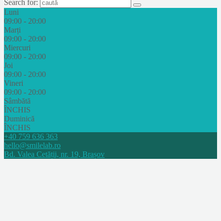
Search for:
Luni
09:00 - 20:00
Marți
09:00 - 20:00
Miercuri
09:00 - 20:00
Joi
09:00 - 20:00
Vineri
09:00 - 20:00
Sâmbătă
ÎNCHIS
Duminică
ÎNCHIS
+40 759 636 363
hello@smilelab.ro
Bd. Valea Cetății, nr. 19, Brașov