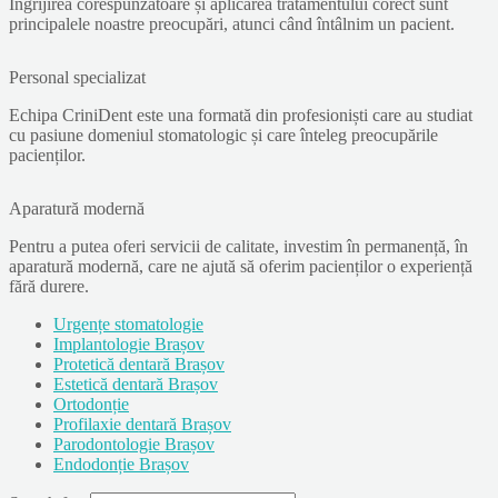
Îngrijirea corespunzătoare și aplicarea tratamentului corect sunt
principalele noastre preocupări, atunci când întâlnim un pacient.
Personal specializat
Echipa CriniDent este una formată din profesioniști care au studiat
cu pasiune domeniul stomatologic și care înteleg preocupările
pacienților.
Aparatură modernă
Pentru a putea oferi servicii de calitate, investim în permanență, în
aparatură modernă, care ne ajută să oferim pacienților o experiență
fără durere.
Urgențe stomatologie
Implantologie Brașov
Protetică dentară Brașov
Estetică dentară Brașov
Ortodonție
Profilaxie dentară Brașov
Parodontologie Brașov
Endodonție Brașov