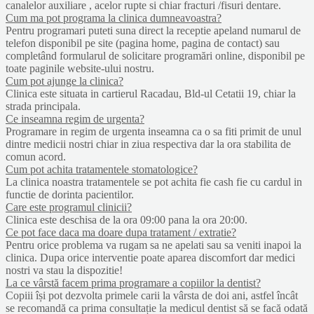
canalelor auxiliare , acelor rupte si chiar fracturi /fisuri dentare.
Cum ma pot programa la clinica dumneavoastra?
Pentru programari puteti suna direct la receptie apeland numarul de
telefon disponibil pe site (pagina home, pagina de contact) sau
completând formularul de solicitare programări online, disponibil pe
toate paginile website-ului nostru.
Cum pot ajunge la clinica?
Clinica este situata in cartierul Racadau, Bld-ul Cetatii 19, chiar la
strada principala.
Ce inseamna regim de urgenta?
Programare in regim de urgenta inseamna ca o sa fiti primit de unul
dintre medicii nostri chiar in ziua respectiva dar la ora stabilita de
comun acord.
Cum pot achita tratamentele stomatologice?
La clinica noastra tratamentele se pot achita fie cash fie cu cardul in
functie de dorinta pacientilor.
Care este programul clinicii?
Clinica este deschisa de la ora 09:00 pana la ora 20:00.
Ce pot face daca ma doare dupa tratament / extratie?
Pentru orice problema va rugam sa ne apelati sau sa veniti inapoi la
clinica. Dupa orice interventie poate aparea discomfort dar medici
nostri va stau la dispozitie!
La ce vârstă facem prima programare a copiilor la dentist?
Copiii își pot dezvolta primele carii la vârsta de doi ani, astfel încât
se recomandă ca prima consultație la medicul dentist să se facă odată