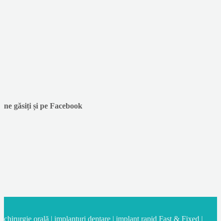
ne găsiți și pe Facebook
chirurgie orală | implanturi dentare | implant rapid Fast & Fixed |