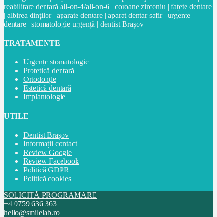
reabilitare dentară all-on-4/all-on-6 | coroane zirconiu | fațete dentare
| albirea dinților | aparate dentare | aparat dentar safir | urgențe
dentare | stomatologie urgență | dentist Brașov
TRATAMENTE
Urgențe stomatologie
Protetică dentară
Ortodonție
Estetică dentară
Implantologie
UTILE
Dentist Brașov
Informații contact
Review Google
Review Facebook
Politică GDPR
Politică cookies
SOLICITĂ PROGRAMARE
+4 0759 636 363
hello@smilelab.ro